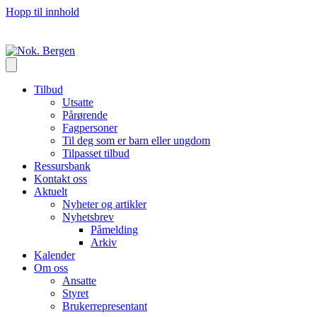
Hopp til innhold
Tilbud
Utsatte
Pårørende
Fagpersoner
Til deg som er barn eller ungdom
Tilpasset tilbud
Ressursbank
Kontakt oss
Aktuelt
Nyheter og artikler
Nyhetsbrev
Påmelding
Arkiv
Kalender
Om oss
Ansatte
Styret
Brukerrepresentant