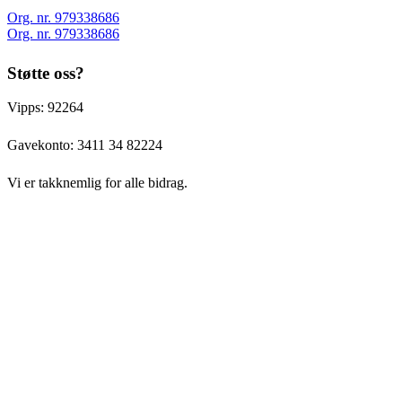
Org. nr. 979338686
Org. nr. 979338686
Støtte oss?
Vipps: 92264
Gavekonto:
3411 34 82224
Vi er takknemlig for alle bidrag.