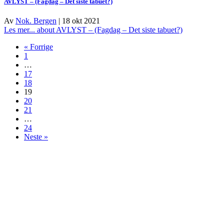
AVLYST – (Fagdag – Det siste tabuet?)
Av
Nok. Bergen
|
18 okt 2021
Les mer...
about AVLYST – (Fagdag – Det siste tabuet?)
« Forrige
1
…
17
18
19
20
21
…
24
Neste »