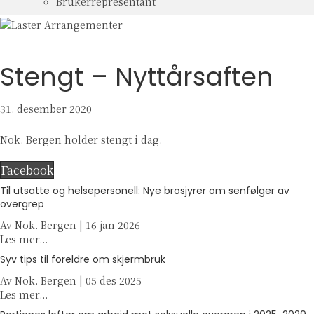
Brukerrepresentant
Stengt – Nyttårsaften
31. desember 2020
Nok. Bergen holder stengt i dag.
Facebook
Til utsatte og helsepersonell: Nye brosjyrer om senfølger av
overgrep
Av
Nok. Bergen
|
16 jan 2026
a
Les mer...
b
Syv tips til foreldre om skjermbruk
o
Av
Nok. Bergen
u
|
05 des 2025
a
Les mer...
t
b
T