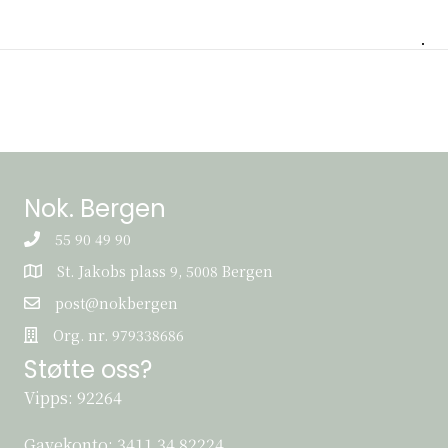
Nok. Bergen
55 90 49 90
St. Jakobs plass 9, 5008 Bergen
St. Jakobs plass 9, 5008 Bergen
post@nokbergen
post@nokbergen
Org. nr. 979338686
Org. nr. 979338686
Støtte oss?
Vipps: 92264
Gavekonto:
3411 34 82224