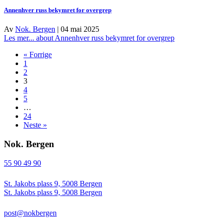
Annenhver russ bekymret for overgrep
Av
Nok. Bergen
|
04 mai 2025
Les mer...
about Annenhver russ bekymret for overgrep
« Forrige
1
2
3
4
5
…
24
Neste »
Nok. Bergen
55 90 49 90
St. Jakobs plass 9, 5008 Bergen
St. Jakobs plass 9, 5008 Bergen
post@nokbergen