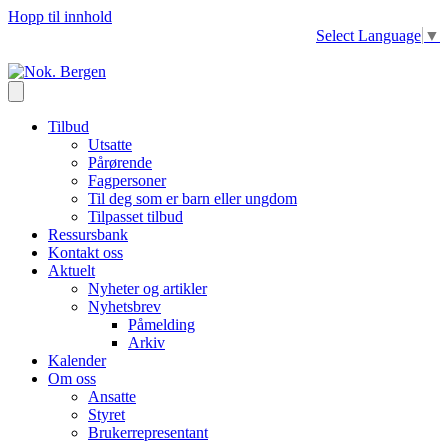
Hopp til innhold
Select Language
▼
Tilbud
Utsatte
Pårørende
Fagpersoner
Til deg som er barn eller ungdom
Tilpasset tilbud
Ressursbank
Kontakt oss
Aktuelt
Nyheter og artikler
Nyhetsbrev
Påmelding
Arkiv
Kalender
Om oss
Ansatte
Styret
Brukerrepresentant