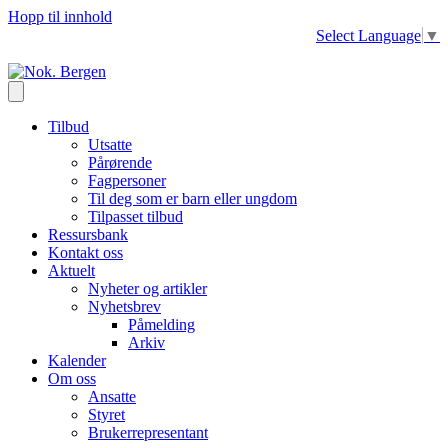
Hopp til innhold
Select Language
▼
Tilbud
Utsatte
Pårørende
Fagpersoner
Til deg som er barn eller ungdom
Tilpasset tilbud
Ressursbank
Kontakt oss
Aktuelt
Nyheter og artikler
Nyhetsbrev
Påmelding
Arkiv
Kalender
Om oss
Ansatte
Styret
Brukerrepresentant