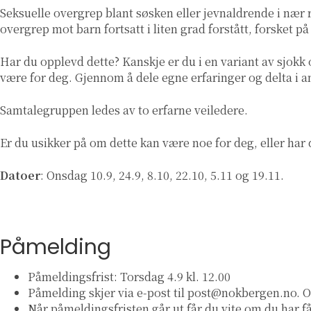
Seksuelle overgrep blant søsken eller jevnaldrende i nær 
overgrep mot barn fortsatt i liten grad forstått, forsket p
Har du opplevd dette? Kanskje er du i en variant av sjokk 
være for deg. Gjennom å dele egne erfaringer og delta i an
Samtalegruppen ledes av to erfarne veiledere.
Er du usikker på om dette kan være noe for deg, eller har
Datoer
: Onsdag
10.9, 24.9, 8.10, 22.10, 5.11 og 19.11.
Påmelding
Påmeldingsfrist: Torsdag 4.9 kl. 12.00
Påmelding skjer via e-post til post@nokbergen.no.
Når påmeldingsfristen går ut får du vite om du har få