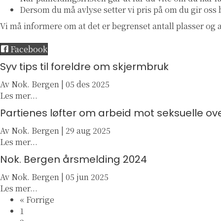
Dersom du må avlyse setter vi pris på om du gir oss b
Vi må informere om at det er begrenset antall plasser og a
Facebook
Syv tips til foreldre om skjermbruk
Av
Nok. Bergen
|
05 des 2025
a
Les mer...
b
Partienes løfter om arbeid mot seksuelle ov
o
u
Av
Nok. Bergen
|
29 aug 2025
t
a
Les mer...
S
b
Nok. Bergen årsmelding 2024
y
o
v
u
Av
Nok. Bergen
|
05 jun 2025
t
t
a
Les mer...
i
P
b
« Forrige
p
a
o
1
s
r