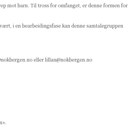
ep mot barn. Til tross for omfanget, er denne formen for
har vært, i en bearbeidingsfase kan denne samtalegruppen
@nokbergen.no
eller
lillan@nokbergen.no
n».