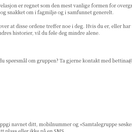
relasjon er regnet som den mest vanlige formen for overgr
å og snakket om i fagmiljø og i samfunnet generelt.
over at disse ordene treffer noe i deg. Hvis du er, eller 
dres historier, vil du føle deg mindre alene.
du spørsmål om gruppen? Ta gjerne kontakt med
bettina
 Oppgi navnet ditt, mobilnummer og «Samtalegruppe søske
tt plass eller ikke på en SMS.