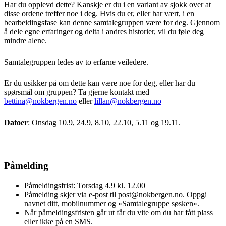
Har du opplevd dette? Kanskje er du i en variant av sjokk over at
disse ordene treffer noe i deg. Hvis du er, eller har vært, i en
bearbeidingsfase kan denne samtalegruppen være for deg. Gjennom
å dele egne erfaringer og delta i andres historier, vil du føle deg
mindre alene.
Samtalegruppen ledes av to erfarne veiledere.
Er du usikker på om dette kan være noe for deg, eller har
du
spørsmål om gruppen? Ta gjerne kontakt med
bettina@nokbergen.no
eller
lillan@nokbergen.no
Datoer
: Onsdag
10.9, 24.9, 8.10, 22.10, 5.11 og 19.11.
Påmelding
Påmeldingsfrist: Torsdag 4.9 kl. 12.00
Påmelding skjer via e-post til post@nokbergen.no. Oppgi
navnet ditt, mobilnummer og «Samtalegruppe søsken».
Når påmeldingsfristen går ut får du vite om du har fått plass
eller ikke på en SMS.