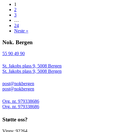
1
2
3
…
24
Neste »
Nok. Bergen
55 90 49 90
St. Jakobs plass 9, 5008 Bergen
St. Jakobs plass 9, 5008 Bergen
post@nokbergen
post@nokbergen
Org. nr. 979338686
Org. nr. 979338686
Støtte oss?
Vipps: 92264