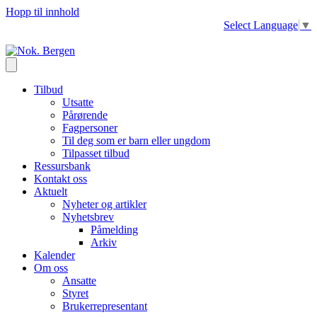
Hopp til innhold
Select Language
▼
Tilbud
Utsatte
Pårørende
Fagpersoner
Til deg som er barn eller ungdom
Tilpasset tilbud
Ressursbank
Kontakt oss
Aktuelt
Nyheter og artikler
Nyhetsbrev
Påmelding
Arkiv
Kalender
Om oss
Ansatte
Styret
Brukerrepresentant