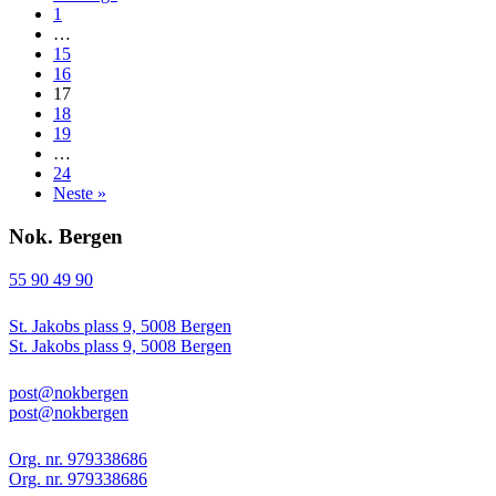
1
…
15
16
17
18
19
…
24
Neste »
Nok. Bergen
55 90 49 90
St. Jakobs plass 9, 5008 Bergen
St. Jakobs plass 9, 5008 Bergen
post@nokbergen
post@nokbergen
Org. nr. 979338686
Org. nr. 979338686