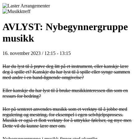
AVLYST: Nybegynnergruppe
musikk
16. november 2023 / 12:15
-
13:15
Har du lyst til å prøve deg litt på et instrument, eller kanskje lære
deg å spille et? Kanskje du har lyst til å spille eller synge sammen
med andre i en band-lignende omgivelse?
Eller kanskje du har lyst til å bruke musikkinteressen din som en
ressurs for bedring?
Her på senteret anvendes musikk som et verktøy til å jobbe med
regulering og mestring, for eksempel i egen selvhjelpsprosess.
Musikk er også et flott verktøy for å uttrykke følelser, og mye mer.
Dette vil du kunne lære mer om.
Nybegynnergruppe i musikk finner sted ukentlig.