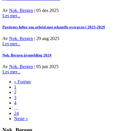
Av
Nok. Bergen
|
05 des 2025
about
Les mer...
Syv
tips
Partienes løfter om arbeid mot seksuelle overgrep i 2025-2029
til
foreldre
Av
Nok. Bergen
|
29 aug 2025
om
about
Les mer...
skjermbruk
Partienes
løfter
Nok. Bergen årsmelding 2024
om
arbeid
Av
Nok. Bergen
|
05 jun 2025
mot
about
Les mer...
seksuelle
Nok.
overgrep
« Forrige
Bergen
i
1
årsmelding
2025-
2
2024
2029
3
4
…
24
Neste »
Nok. Bergen