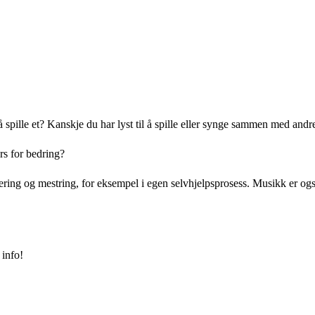
g å spille et? Kanskje du har lyst til å spille eller synge sammen med an
rs for bedring?
ing og mestring, for eksempel i egen selvhjelpsprosess. Musikk er også e
 info!