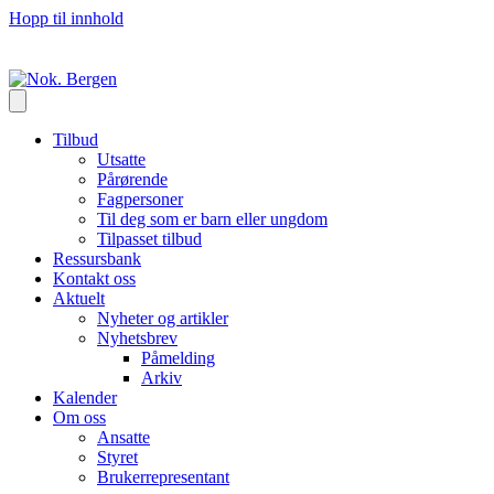
Hopp til innhold
Tilbud
Utsatte
Pårørende
Fagpersoner
Til deg som er barn eller ungdom
Tilpasset tilbud
Ressursbank
Kontakt oss
Aktuelt
Nyheter og artikler
Nyhetsbrev
Påmelding
Arkiv
Kalender
Om oss
Ansatte
Styret
Brukerrepresentant