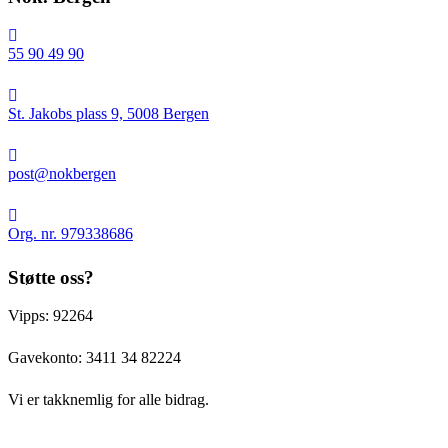
55 90 49 90
St.
Jakobs
St. Jakobs plass 9, 5008 Bergen
plass
9,
post@nokbergen
5008
post@nokbergen
Bergen
Org.
nr.
Org. nr. 979338686
979338686
Støtte oss?
Vipps: 92264
Gavekonto:
3411 34 82224
Vi er takknemlig for alle bidrag.