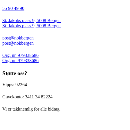
55 90 49 90
St. Jakobs plass 9, 5008 Bergen
St. Jakobs plass 9, 5008 Bergen
post@nokbergen
post@nokbergen
Org. nr. 979338686
Org. nr. 979338686
Støtte oss?
Vipps: 92264
Gavekonto:
3411 34 82224
Vi er takknemlig for alle bidrag.