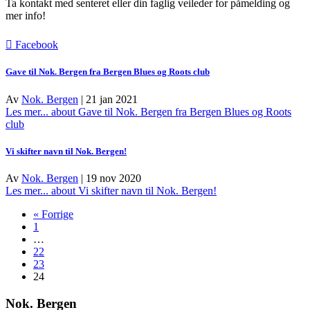
Ta kontakt med senteret eller din faglig veileder for påmelding og
mer info!
Facebook
Gave til Nok. Bergen fra Bergen Blues og Roots club
Av
Nok. Bergen
|
21 jan 2021
Les mer...
about Gave til Nok. Bergen fra Bergen Blues og Roots
club
Vi skifter navn til Nok. Bergen!
Av
Nok. Bergen
|
19 nov 2020
Les mer...
about Vi skifter navn til Nok. Bergen!
« Forrige
1
…
22
23
24
Nok. Bergen