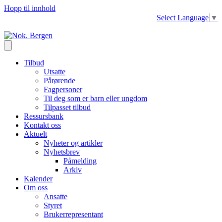
Hopp til innhold
Select Language
▼
Tilbud
Utsatte
Pårørende
Fagpersoner
Til deg som er barn eller ungdom
Tilpasset tilbud
Ressursbank
Kontakt oss
Aktuelt
Nyheter og artikler
Nyhetsbrev
Påmelding
Arkiv
Kalender
Om oss
Ansatte
Styret
Brukerrepresentant