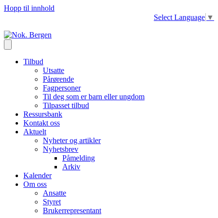
Hopp til innhold
Select Language
▼
Tilbud
Utsatte
Pårørende
Fagpersoner
Til deg som er barn eller ungdom
Tilpasset tilbud
Ressursbank
Kontakt oss
Aktuelt
Nyheter og artikler
Nyhetsbrev
Påmelding
Arkiv
Kalender
Om oss
Ansatte
Styret
Brukerrepresentant