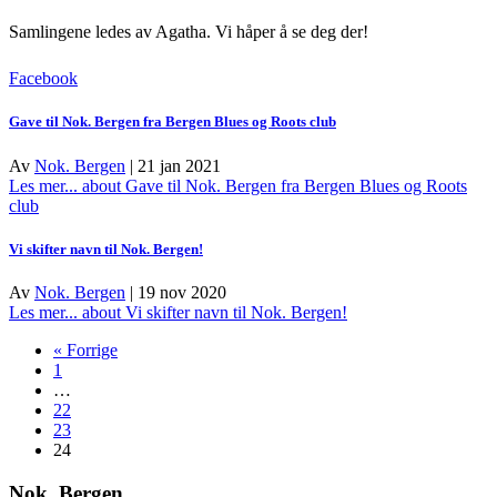
Samlingene ledes av Agatha.
Vi håper å se deg der!
Facebook
Gave til Nok. Bergen fra Bergen Blues og Roots club
Av
Nok. Bergen
|
21 jan 2021
Les mer...
about Gave til Nok. Bergen fra Bergen Blues og Roots
club
Vi skifter navn til Nok. Bergen!
Av
Nok. Bergen
|
19 nov 2020
Les mer...
about Vi skifter navn til Nok. Bergen!
« Forrige
1
…
22
23
24
Nok. Bergen