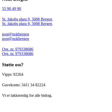
55 90 49 90
St. Jakobs plass 9, 5008 Bergen
St. Jakobs plass 9, 5008 Bergen
post@nokbergen
post@nokbergen
Org. nr. 979338686
Org. nr. 979338686
Støtte oss?
Vipps: 92264
Gavekonto:
3411 34 82224
Vi er takknemlig for alle bidrag.