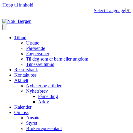
Hopp til innhold
Select Language
▼
Tilbud
Utsatte
Pårørende
Fagpersoner
Til deg som er barn eller ungdom
Tilpasset tilbud
Ressursbank
Kontakt oss
Aktuelt
Nyheter og artikler
Nyhetsbrev
Påmelding
Arkiv
Kalender
Om oss
Ansatte
Styret
Brukerrepresentant