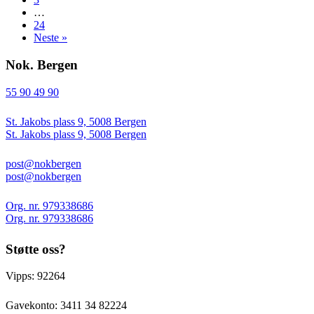
…
24
Neste »
Nok. Bergen
55 90 49 90
St. Jakobs plass 9, 5008 Bergen
St. Jakobs plass 9, 5008 Bergen
post@nokbergen
post@nokbergen
Org. nr. 979338686
Org. nr. 979338686
Støtte oss?
Vipps: 92264
Gavekonto:
3411 34 82224