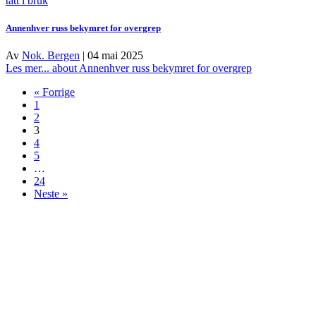
tatt i bruk
Annenhver russ bekymret for overgrep
Av
Nok. Bergen
|
04 mai 2025
Les mer...
about Annenhver russ bekymret for overgrep
« Forrige
1
2
3
4
5
…
24
Neste »