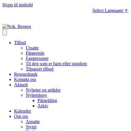
Hopp til innhold
Select Language
▼
Tilbud
Utsatte
Pårørende
Fagpersoner
Til deg som er barn eller ungdom
Tilpasset tilbud
Ressursbank
Kontakt oss
Aktuelt
Nyheter og artikler
Nyhetsbrev
Påmelding
Arkiv
Kalender
Om oss
Ansatte
Styret