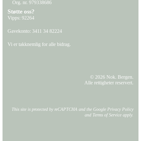
Org. nr. 979338686
Org. nr. 979338686
Støtte oss?
Vipps: 92264
Gavekonto:
3411 34 82224
Vi er takknemlig for alle bidrag.
© 2026 Nok. Bergen.
Alle rettigheter reservert.
This site is protected by reCAPTCHA and the Google
Privacy Policy
and
Terms of Service
apply.