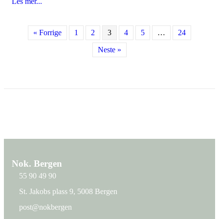
Les mer...
about Annenhver russ bekymret for overgrep
« Forrige
1
2
3
4
5
…
24
Neste »
Nok. Bergen
55 90 49 90
St. Jakobs plass 9, 5008 Bergen
St. Jakobs plass 9, 5008 Bergen
post@nokbergen
post@nokbergen