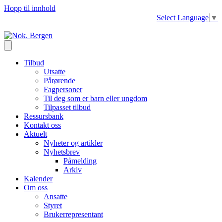
Hopp til innhold
Select Language
▼
Tilbud
Utsatte
Pårørende
Fagpersoner
Til deg som er barn eller ungdom
Tilpasset tilbud
Ressursbank
Kontakt oss
Aktuelt
Nyheter og artikler
Nyhetsbrev
Påmelding
Arkiv
Kalender
Om oss
Ansatte
Styret
Brukerrepresentant