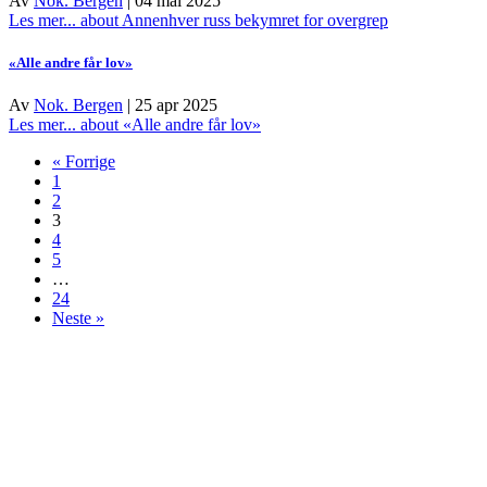
Av
Nok. Bergen
|
04 mai 2025
Les mer...
about Annenhver russ bekymret for overgrep
«Alle andre får lov»
Av
Nok. Bergen
|
25 apr 2025
Les mer...
about «Alle andre får lov»
« Forrige
1
2
3
4
5
…
24
Neste »