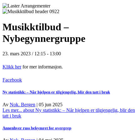
Musikktilbud –
Nybegynnergruppe
23. mars 2023 / 12:15
-
13:00
Klikk her
for mer informasjon.
Facebook
Ny statistikk: – Når hjelpen er tilgjengelig, blir den tatt i bruk
Av
Nok. Bergen
|
05 jun 2025
Les mer...
about Ny statistikk: – Når hjelpen er tilgjengelig, blir den
tatt i bruk
Annenhver russ bekymret for overgrep