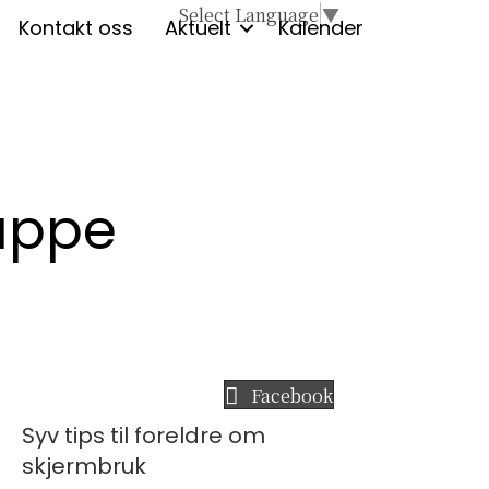
Select Language
▼
Kontakt oss
Aktuelt
Kalender
uppe
Facebook
Syv tips til foreldre om
skjermbruk