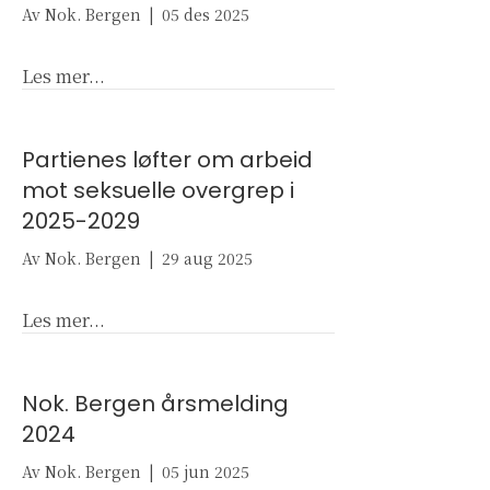
Av
Nok. Bergen
|
05 des 2025
about Syv tips til foreldre om skjermbruk
Les mer...
Partienes løfter om arbeid
mot seksuelle overgrep i
2025-2029
Av
Nok. Bergen
|
29 aug 2025
about Partienes løfter om arbeid mot seksuel
Les mer...
Nok. Bergen årsmelding
2024
Av
Nok. Bergen
|
05 jun 2025