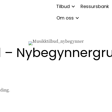
Tilbud
Ressursbank
Om oss
d – Nybegynnergr
ding.