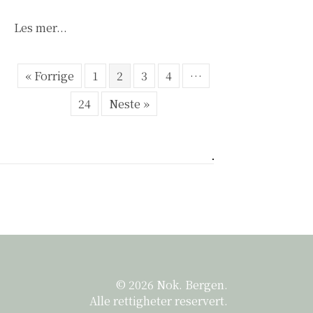
about Nok. Bergen årsmelding 2024
Les mer...
« Forrige
1
2
3
4
…
24
Neste »
© 2026 Nok. Bergen.
Alle rettigheter reservert.