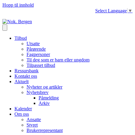
Hopp til innhold
Select Language
▼
Tilbud
Utsatte
Pårørende
Fagpersoner
Til deg som er barn eller ungdom
Tilpasset tilbud
Ressursbank
Kontakt oss
Aktuelt
Nyheter og artikler
Nyhetsbrev
Påmelding
Arkiv
Kalender
Om oss
Ansatte
Styret
Brukerrepresentant