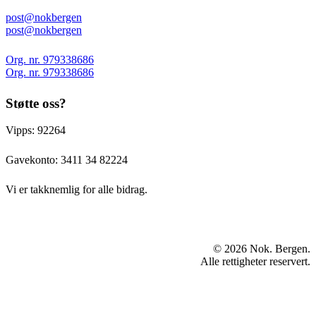
post@nokbergen
post@nokbergen
Org. nr. 979338686
Org. nr. 979338686
Støtte oss?
Vipps: 92264
Gavekonto:
3411 34 82224
Vi er takknemlig for alle bidrag.
© 2026 Nok. Bergen.
Alle rettigheter reservert.