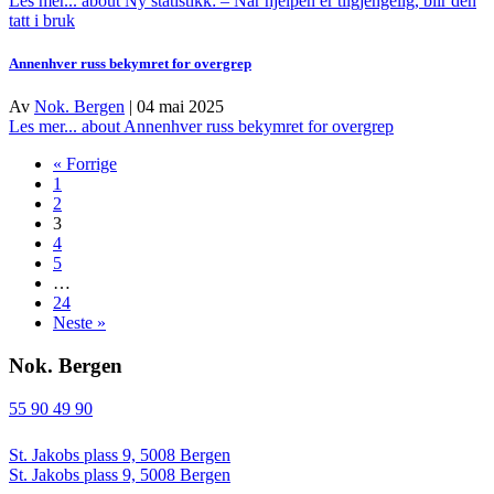
Les mer...
about Ny statistikk: – Når hjelpen er tilgjengelig, blir den
tatt i bruk
Annenhver russ bekymret for overgrep
Av
Nok. Bergen
|
04 mai 2025
Les mer...
about Annenhver russ bekymret for overgrep
« Forrige
1
2
3
4
5
…
24
Neste »
Nok. Bergen
55 90 49 90
St. Jakobs plass 9, 5008 Bergen
St. Jakobs plass 9, 5008 Bergen