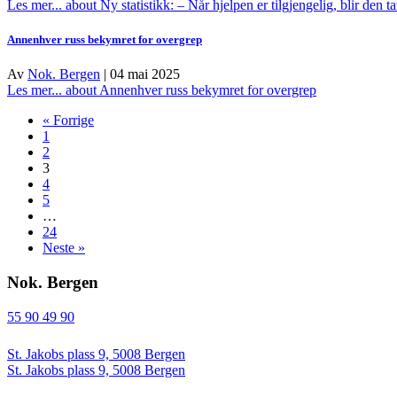
Les mer...
about Ny statistikk: – Når hjelpen er tilgjengelig, blir den ta
Annenhver russ bekymret for overgrep
Av
Nok. Bergen
|
04 mai 2025
Les mer...
about Annenhver russ bekymret for overgrep
« Forrige
1
2
3
4
5
…
24
Neste »
Nok. Bergen
55 90 49 90
St. Jakobs plass 9, 5008 Bergen
St. Jakobs plass 9, 5008 Bergen