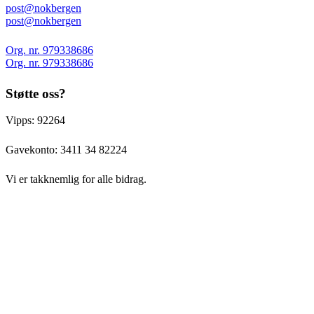
post@nokbergen
post@nokbergen
Org. nr. 979338686
Org. nr. 979338686
Støtte oss?
Vipps: 92264
Gavekonto:
3411 34 82224
Vi er takknemlig for alle bidrag.