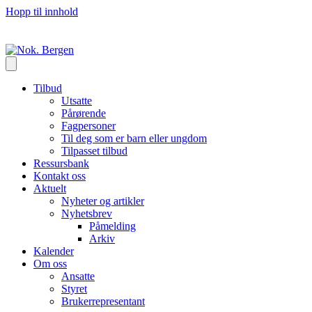
Hopp til innhold
Tilbud
Utsatte
Pårørende
Fagpersoner
Til deg som er barn eller ungdom
Tilpasset tilbud
Ressursbank
Kontakt oss
Aktuelt
Nyheter og artikler
Nyhetsbrev
Påmelding
Arkiv
Kalender
Om oss
Ansatte
Styret
Brukerrepresentant