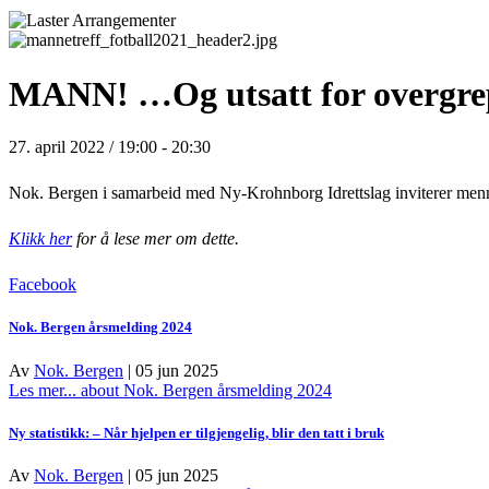
MANN! …Og utsatt for overgrep?
27. april 2022 / 19:00
-
20:30
Nok. Bergen i samarbeid med Ny-Krohnborg Idrettslag inviterer menn t
Klikk her
for å lese mer om dette.
Facebook
Nok. Bergen årsmelding 2024
Av
Nok. Bergen
|
05 jun 2025
Les mer...
about Nok. Bergen årsmelding 2024
Ny statistikk: – Når hjelpen er tilgjengelig, blir den tatt i bruk
Av
Nok. Bergen
|
05 jun 2025