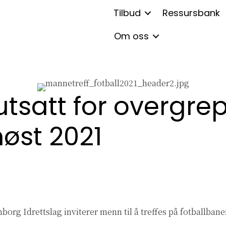
Tilbud
Ressursbank
Om oss
tsatt for overgrep
høst 2021
rg Idrettslag inviterer menn til å treffes på fotballban