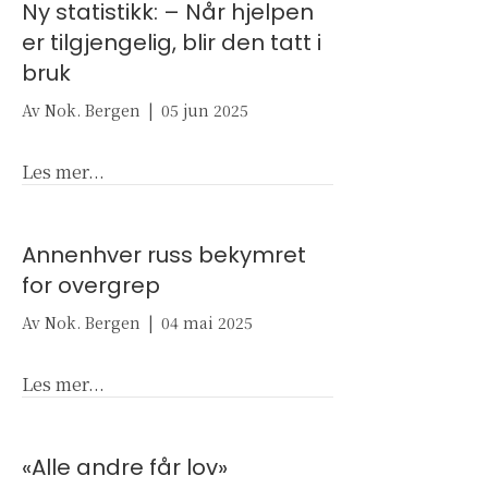
Ny statistikk: – Når hjelpen
er tilgjengelig, blir den tatt i
bruk
Av
Nok. Bergen
|
05 jun 2025
about Ny statistikk: – Når hjelpen er tilgjengel
Les mer...
Annenhver russ bekymret
for overgrep
Av
Nok. Bergen
|
04 mai 2025
about Annenhver russ bekymret for overgrep
Les mer...
«Alle andre får lov»