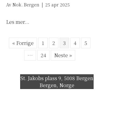
Av
Nok. Bergen
|
25 apr 2025
about «Alle andre får lov»
Les mer...
« Forrige
1
2
3
4
5
…
24
Neste »
St. Jakobs plass 9, 5008 Bergen
Bergen
,
Norge