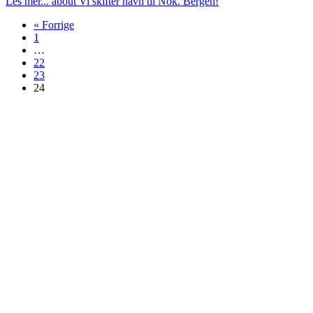
Les mer...
about Vi skifter navn til Nok. Bergen!
« Forrige
1
…
22
23
24