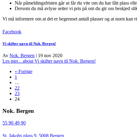
Når påmeldingsfristen går ut får du vite om du har fått plass el
Dersom du må avlyse setter vi pris på om du gir oss beskjed slik
Vi må informere om at det er begrenset antall plasser og at noen kan ri
Facebook
Vi skifter navn til Nok. Bergen!
Av
Nok. Bergen
|
19 nov 2020
Les mer...
about Vi skifter navn til Nok. Bergen!
« Forrige
1
…
22
23
24
Nok. Bergen
55 90 49 90
St. Jakobs plass 9, 5008 Bergen