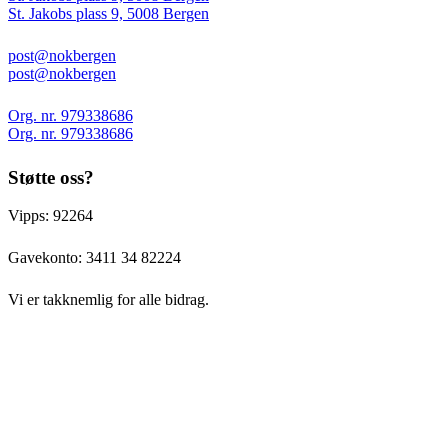
St. Jakobs plass 9, 5008 Bergen
post@nokbergen
post@nokbergen
Org. nr. 979338686
Org. nr. 979338686
Støtte oss?
Vipps: 92264
Gavekonto:
3411 34 82224
Vi er takknemlig for alle bidrag.