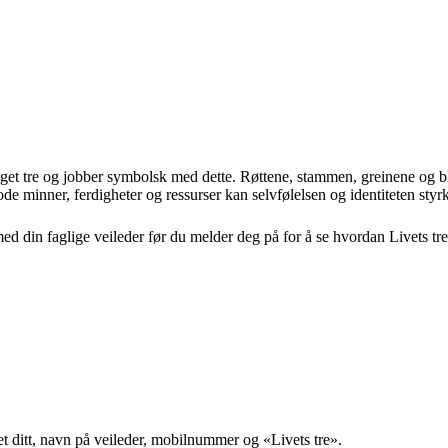
eget tre og jobber symbolsk med dette. Røttene, stammen, greinene og bl
 minner, ferdigheter og ressurser kan selvfølelsen og identiteten styr
d din faglige veileder før du melder deg på for å se hvordan Livets tre
t ditt, navn på veileder, mobilnummer og «Livets tre».