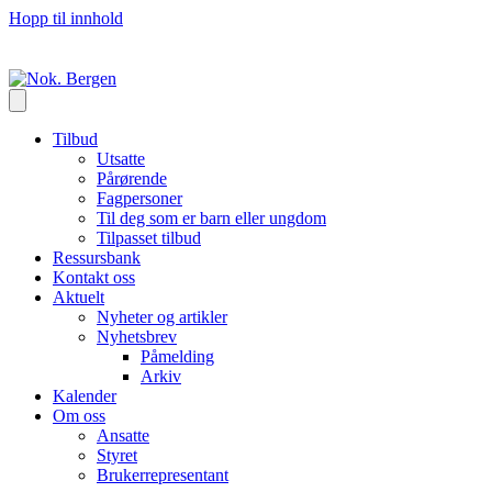
Hopp til innhold
Tilbud
Utsatte
Pårørende
Fagpersoner
Til deg som er barn eller ungdom
Tilpasset tilbud
Ressursbank
Kontakt oss
Aktuelt
Nyheter og artikler
Nyhetsbrev
Påmelding
Arkiv
Kalender
Om oss
Ansatte
Styret
Brukerrepresentant