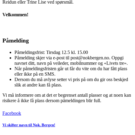
Reidun eller Trine Lise ved spørsmål.
Velkommen!
Påmelding
Påmeldingsfrist: Tirsdag 12.5 kl. 15.00
Påmelding skjer via e-post til post@nokbergen.no. Oppgi
navnet ditt, navn på veileder, mobilnummer og «Livets tre».
Når påmeldingsfristen går ut får du vite om du har fått plass
eller ikke på en SMS.
Dersom du må avlyse setter vi pris på om du gir oss beskjed
slik at andre kan få plass.
Vi må informere om at det er begrenset antall plasser og at noen kan
risikere å ikke få plass dersom påmeldingen blir full.
Facebook
Vi skifter navn til Nok. Bergen!