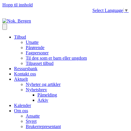
Hopp til innhold
Select Language
▼
Tilbud
Utsatte
Pårørende
Fagpersoner
Til deg som er barn eller ungdom
Tilpasset tilbud
Ressursbank
Kontakt oss
Aktuelt
Nyheter og artikler
Nyhetsbrev
Påmelding
Arkiv
Kalender
Om oss
Ansatte
Styret
Brukerrepresentant