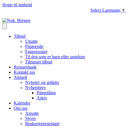
Hopp til innhold
Select Language
▼
Tilbud
Utsatte
Pårørende
Fagpersoner
Til deg som er barn eller ungdom
Tilpasset tilbud
Ressursbank
Kontakt oss
Aktuelt
Nyheter og artikler
Nyhetsbrev
Påmelding
Arkiv
Kalender
Om oss
Ansatte
Styret
Brukerrepresentant