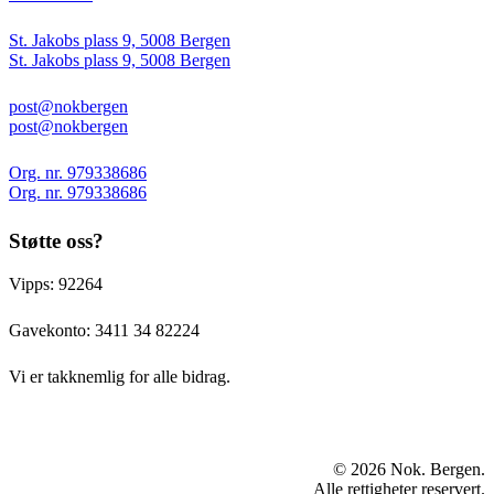
St. Jakobs plass 9, 5008 Bergen
St. Jakobs plass 9, 5008 Bergen
post@nokbergen
post@nokbergen
Org. nr. 979338686
Org. nr. 979338686
Støtte oss?
Vipps: 92264
Gavekonto:
3411 34 82224
Vi er takknemlig for alle bidrag.
© 2026 Nok. Bergen.
Alle rettigheter reservert.