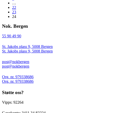
…
22
23
24
Nok. Bergen
55 90 49 90
St. Jakobs plass 9, 5008 Bergen
St. Jakobs plass 9, 5008 Bergen
post@nokbergen
post@nokbergen
Org. nr. 979338686
Org. nr. 979338686
Støtte oss?
Vipps: 92264
Gavekonto:
3411 34 82224