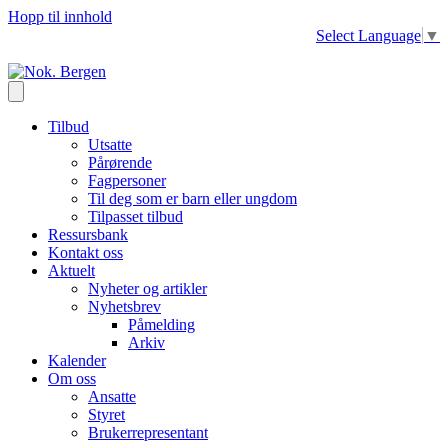
Hopp til innhold
Select Language
▼
Tilbud
Utsatte
Pårørende
Fagpersoner
Til deg som er barn eller ungdom
Tilpasset tilbud
Ressursbank
Kontakt oss
Aktuelt
Nyheter og artikler
Nyhetsbrev
Påmelding
Arkiv
Kalender
Om oss
Ansatte
Styret
Brukerrepresentant