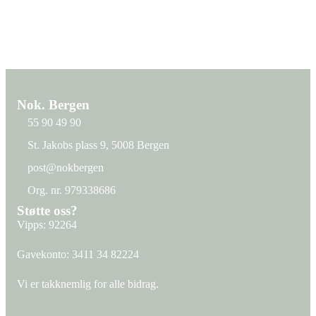
Nok. Bergen
55 90 49 90
St. Jakobs plass 9, 5008 Bergen
St. Jakobs plass 9, 5008 Bergen
post@nokbergen
post@nokbergen
Org. nr. 979338686
Org. nr. 979338686
Støtte oss?
Vipps: 92264
Gavekonto:
3411 34 82224
Vi er takknemlig for alle bidrag.