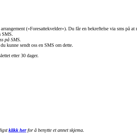
arrangement («Foresattekvelder»). Du får en bekreftelse via sms på at m
på SMS.
ass på SMS.
om du kunne sendt oss en SMS om dette.
ettet etter 30 dager.
ligst
klikk her
for å benytte et annet skjema.