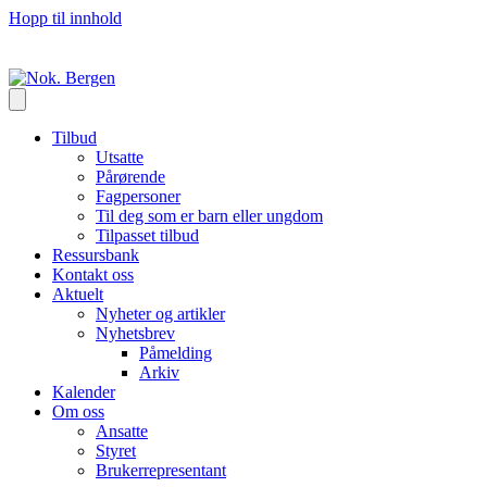
Hopp til innhold
Tilbud
Utsatte
Pårørende
Fagpersoner
Til deg som er barn eller ungdom
Tilpasset tilbud
Ressursbank
Kontakt oss
Aktuelt
Nyheter og artikler
Nyhetsbrev
Påmelding
Arkiv
Kalender
Om oss
Ansatte
Styret
Brukerrepresentant