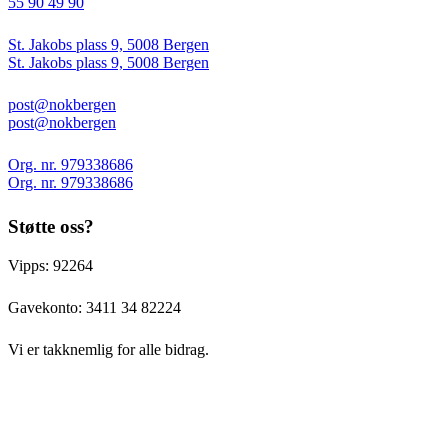
55 90 49 90
St. Jakobs plass 9, 5008 Bergen
St. Jakobs plass 9, 5008 Bergen
post@nokbergen
post@nokbergen
Org. nr. 979338686
Org. nr. 979338686
Støtte oss?
Vipps: 92264
Gavekonto:
3411 34 82224
Vi er takknemlig for alle bidrag.