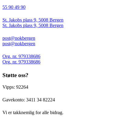
55 90 49 90
St. Jakobs plass 9, 5008 Bergen
St. Jakobs plass 9, 5008 Bergen
post@nokbergen
post@nokbergen
Org. nr. 979338686
Org. nr. 979338686
Støtte oss?
Vipps: 92264
Gavekonto:
3411 34 82224
Vi er takknemlig for alle bidrag.