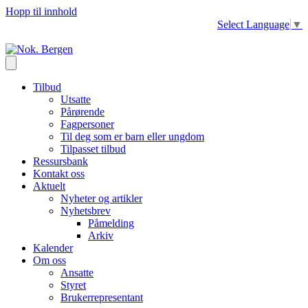
Hopp til innhold
Select Language
▼
Tilbud
Utsatte
Pårørende
Fagpersoner
Til deg som er barn eller ungdom
Tilpasset tilbud
Ressursbank
Kontakt oss
Aktuelt
Nyheter og artikler
Nyhetsbrev
Påmelding
Arkiv
Kalender
Om oss
Ansatte
Styret
Brukerrepresentant