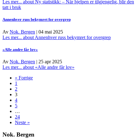
Les mer...
about Ny statistikk: – Når hjelpen er tilgjengelig, blir den
tatt i bruk
Annenhver russ bekymret for overgrep
Av
Nok. Bergen
|
04 mai 2025
Les mer...
about Annenhver russ bekymret for overgrep
«Alle andre får lov»
Av
Nok. Bergen
|
25 apr 2025
Les mer...
about «Alle andre får lov»
« Forrige
1
2
3
4
5
…
24
Neste »
Nok. Bergen