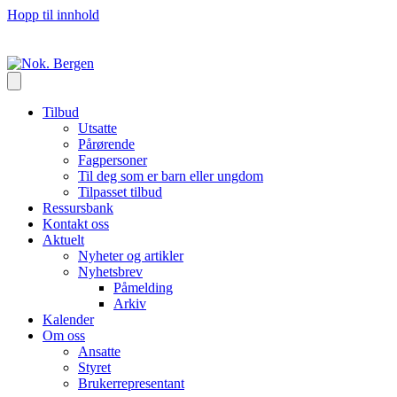
Hopp til innhold
Tilbud
Utsatte
Pårørende
Fagpersoner
Til deg som er barn eller ungdom
Tilpasset tilbud
Ressursbank
Kontakt oss
Aktuelt
Nyheter og artikler
Nyhetsbrev
Påmelding
Arkiv
Kalender
Om oss
Ansatte
Styret
Brukerrepresentant