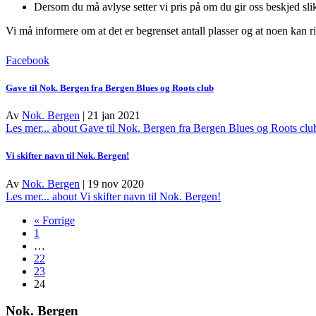
Dersom du må avlyse setter vi pris på om du gir oss beskjed slik
Vi må informere om at det er begrenset antall plasser og at noen kan risi
Facebook
Gave til Nok. Bergen fra Bergen Blues og Roots club
Av
Nok. Bergen
|
21 jan 2021
Les mer...
about Gave til Nok. Bergen fra Bergen Blues og Roots clu
Vi skifter navn til Nok. Bergen!
Av
Nok. Bergen
|
19 nov 2020
Les mer...
about Vi skifter navn til Nok. Bergen!
« Forrige
1
…
22
23
24
Nok. Bergen