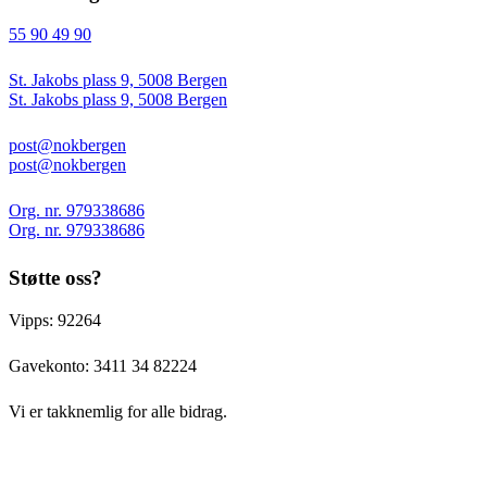
55 90 49 90
St. Jakobs plass 9, 5008 Bergen
St. Jakobs plass 9, 5008 Bergen
post@nokbergen
post@nokbergen
Org. nr. 979338686
Org. nr. 979338686
Støtte oss?
Vipps: 92264
Gavekonto:
3411 34 82224
Vi er takknemlig for alle bidrag.