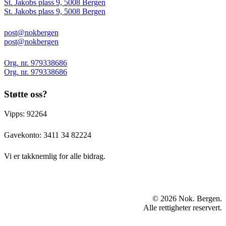
St. Jakobs plass 9, 5008 Bergen
St. Jakobs plass 9, 5008 Bergen
post@nokbergen
post@nokbergen
Org. nr. 979338686
Org. nr. 979338686
Støtte oss?
Vipps: 92264
Gavekonto:
3411 34 82224
Vi er takknemlig for alle bidrag.
© 2026 Nok. Bergen.
Alle rettigheter reservert.