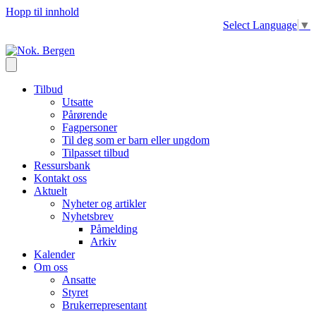
Hopp til innhold
Select Language
▼
Tilbud
Utsatte
Pårørende
Fagpersoner
Til deg som er barn eller ungdom
Tilpasset tilbud
Ressursbank
Kontakt oss
Aktuelt
Nyheter og artikler
Nyhetsbrev
Påmelding
Arkiv
Kalender
Om oss
Ansatte
Styret
Brukerrepresentant