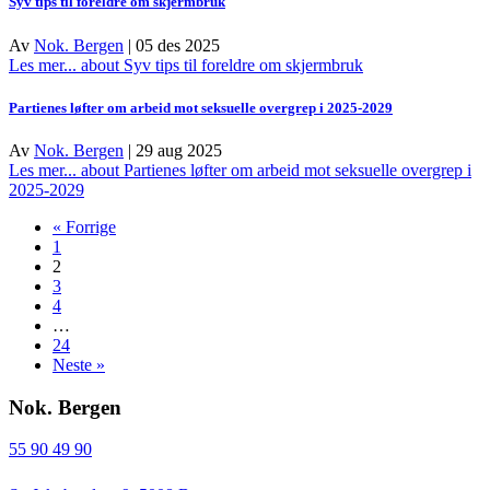
Syv tips til foreldre om skjermbruk
Av
Nok. Bergen
|
05 des 2025
Les mer...
about Syv tips til foreldre om skjermbruk
Partienes løfter om arbeid mot seksuelle overgrep i 2025-2029
Av
Nok. Bergen
|
29 aug 2025
Les mer...
about Partienes løfter om arbeid mot seksuelle overgrep i
2025-2029
« Forrige
1
2
3
4
…
24
Neste »
Nok. Bergen
55 90 49 90