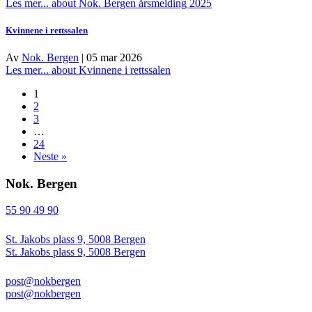
Les mer...
about Nok. Bergen årsmelding 2025
Kvinnene i rettssalen
Av
Nok. Bergen
|
05 mar 2026
Les mer...
about Kvinnene i rettssalen
1
2
3
…
24
Neste »
Nok. Bergen
55 90 49 90
St. Jakobs plass 9, 5008 Bergen
St. Jakobs plass 9, 5008 Bergen
post@nokbergen
post@nokbergen