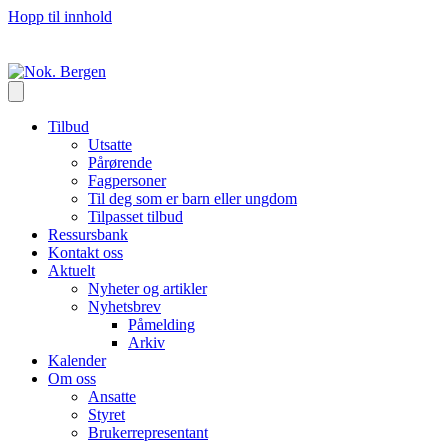
Hopp til innhold
Tilbud
Utsatte
Pårørende
Fagpersoner
Til deg som er barn eller ungdom
Tilpasset tilbud
Ressursbank
Kontakt oss
Aktuelt
Nyheter og artikler
Nyhetsbrev
Påmelding
Arkiv
Kalender
Om oss
Ansatte
Styret
Brukerrepresentant