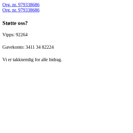
Org. nr. 979338686
Org. nr. 979338686
Støtte oss?
Vipps: 92264
Gavekonto:
3411 34 82224
Vi er takknemlig for alle bidrag.