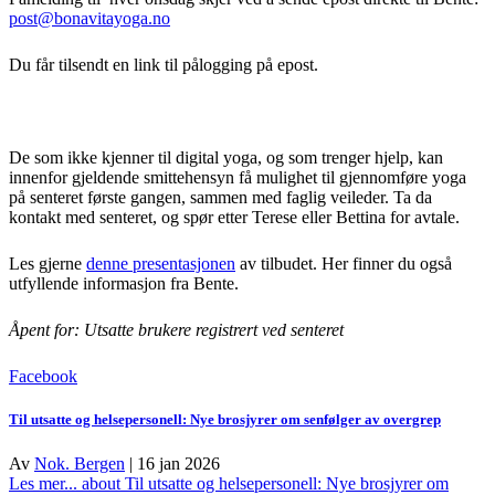
post@bonavitayoga.no
Du får tilsendt en link til pålogging på epost.
De som ikke kjenner til digital yoga, og som trenger hjelp, kan
innenfor gjeldende smittehensyn få mulighet til gjennomføre yoga
på senteret første gangen, sammen med faglig veileder. Ta da
kontakt med senteret, og spør etter Terese eller Bettina for avtale.
Les gjerne
denne presentasjonen
av tilbudet. Her finner du også
utfyllende informasjon fra Bente.
Åpent for: Utsatte brukere registrert ved senteret
Facebook
Til utsatte og helsepersonell: Nye brosjyrer om senfølger av overgrep
Av
Nok. Bergen
|
16 jan 2026
Les mer...
about Til utsatte og helsepersonell: Nye brosjyrer om