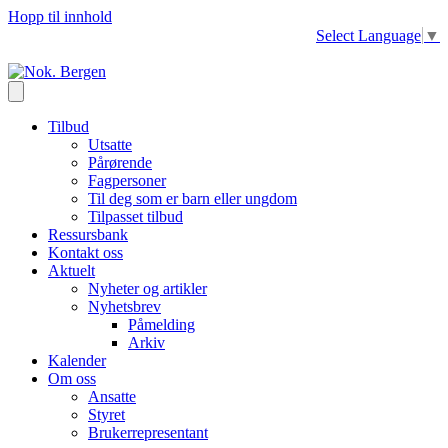
Hopp til innhold
Select Language
▼
Tilbud
Utsatte
Pårørende
Fagpersoner
Til deg som er barn eller ungdom
Tilpasset tilbud
Ressursbank
Kontakt oss
Aktuelt
Nyheter og artikler
Nyhetsbrev
Påmelding
Arkiv
Kalender
Om oss
Ansatte
Styret
Brukerrepresentant