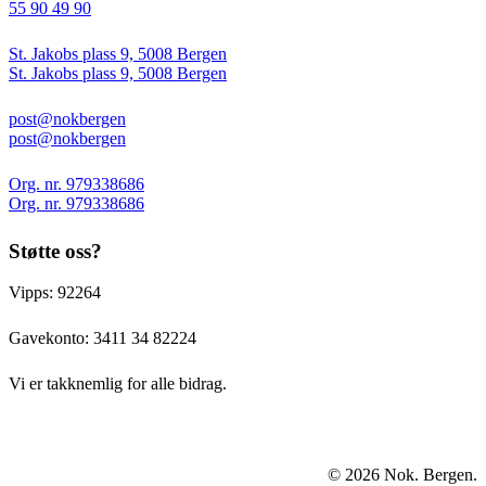
55 90 49 90
St. Jakobs plass 9, 5008 Bergen
St. Jakobs plass 9, 5008 Bergen
post@nokbergen
post@nokbergen
Org. nr. 979338686
Org. nr. 979338686
Støtte oss?
Vipps: 92264
Gavekonto:
3411 34 82224
Vi er takknemlig for alle bidrag.
© 2026 Nok. Bergen.