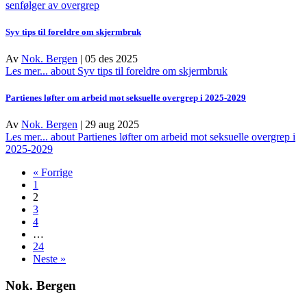
senfølger av overgrep
Syv tips til foreldre om skjermbruk
Av
Nok. Bergen
|
05 des 2025
Les mer...
about Syv tips til foreldre om skjermbruk
Partienes løfter om arbeid mot seksuelle overgrep i 2025-2029
Av
Nok. Bergen
|
29 aug 2025
Les mer...
about Partienes løfter om arbeid mot seksuelle overgrep i
2025-2029
« Forrige
1
2
3
4
…
24
Neste »
Nok. Bergen