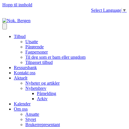
Hopp til innhold
Select Language
▼
Tilbud
Utsatte
Pårørende
Fagpersoner
Til deg som er barn eller ungdom
Tilpasset tilbud
Ressursbank
Kontakt oss
Aktuelt
Nyheter og artikler
Nyhetsbrev
Påmelding
Arkiv
Kalender
Om oss
Ansatte
Styret
Brukerrepresentant