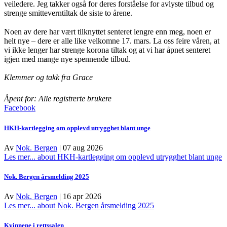
veiledere. Jeg takker også for deres forståelse for avlyste tilbud og
strenge smitteverntiltak de siste to årene.
Noen av dere har vært tilknyttet senteret lengre enn meg, noen er
helt nye – dere er alle like velkomne 17. mars. La oss feire våren, at
vi ikke lenger har strenge korona tiltak og at vi har åpnet senteret
igjen med mange nye spennende tilbud.
Klemmer og takk fra Grace
Åpent for: Alle registrerte brukere
Facebook
HKH-kartlegging om opplevd utrygghet blant unge
Av
Nok. Bergen
|
07 aug 2026
Les mer...
about HKH-kartlegging om opplevd utrygghet blant unge
Nok. Bergen årsmelding 2025
Av
Nok. Bergen
|
16 apr 2026
Les mer...
about Nok. Bergen årsmelding 2025
Kvinnene i rettssalen