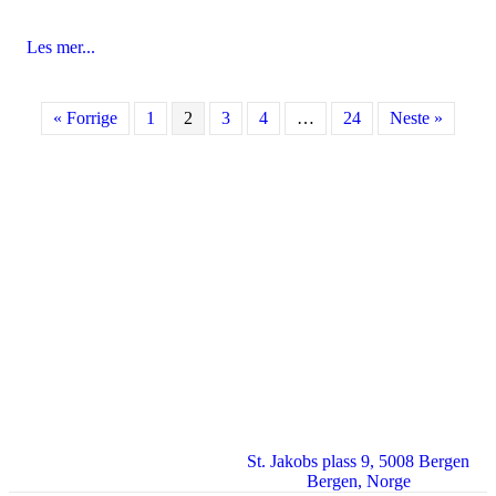
Les mer...
about Partienes løfter om arbeid mot seksuelle overgrep 
« Forrige
1
2
3
4
…
24
Neste »
St. Jakobs plass 9, 5008 Bergen
Bergen
,
Norge