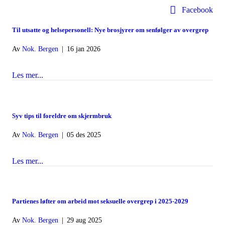
Facebook
Til utsatte og helsepersonell: Nye brosjyrer om senfølger av overgrep
Av
Nok. Bergen
|
16 jan 2026
Les mer...
about Til utsatte og helsepersonell: Nye brosjyrer om sen
Syv tips til foreldre om skjermbruk
Av
Nok. Bergen
|
05 des 2025
Les mer...
about Syv tips til foreldre om skjermbruk
Partienes løfter om arbeid mot seksuelle overgrep i 2025-2029
Av
Nok. Bergen
|
29 aug 2025