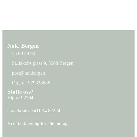
Nok. Bergen
55 90 49 90
St. Jakobs plass 9, 5008 Bergen
St. Jakobs plass 9, 5008 Bergen
post@nokbergen
post@nokbergen
Org. nr. 979338686
Org. nr. 979338686
Støtte oss?
Vipps: 92264
Gavekonto:
3411 34 82224
Vi er takknemlig for alle bidrag.