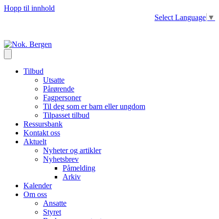
Hopp til innhold
Select Language
▼
Tilbud
Utsatte
Pårørende
Fagpersoner
Til deg som er barn eller ungdom
Tilpasset tilbud
Ressursbank
Kontakt oss
Aktuelt
Nyheter og artikler
Nyhetsbrev
Påmelding
Arkiv
Kalender
Om oss
Ansatte
Styret