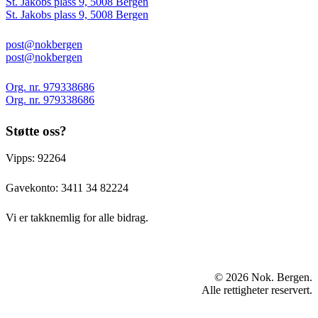
St. Jakobs plass 9, 5008 Bergen
St. Jakobs plass 9, 5008 Bergen
post@nokbergen
post@nokbergen
Org. nr. 979338686
Org. nr. 979338686
Støtte oss?
Vipps: 92264
Gavekonto:
3411 34 82224
Vi er takknemlig for alle bidrag.
© 2026 Nok. Bergen.
Alle rettigheter reservert.