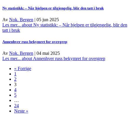
Ny statistikk: – Når hjelpen er tilgjengelig, blir den tatt i bruk
Av
Nok. Bergen
|
05 jun 2025
Les mer...
about Ny statistikk: – Når hjelpen er tilgjengelig, blir den
tatt i bruk
Annenhver russ bekymret for overgrep
Av
Nok. Bergen
|
04 mai 2025
Les mer...
about Annenhver russ bekymret for overgrep
« Forrige
1
2
3
4
5
…
24
Neste »