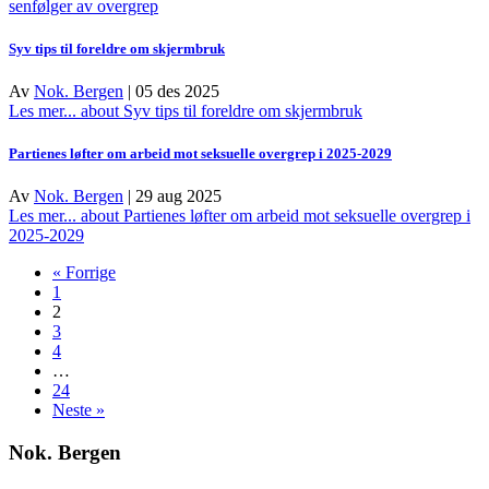
senfølger av overgrep
Syv tips til foreldre om skjermbruk
Av
Nok. Bergen
|
05 des 2025
Les mer...
about Syv tips til foreldre om skjermbruk
Partienes løfter om arbeid mot seksuelle overgrep i 2025-2029
Av
Nok. Bergen
|
29 aug 2025
Les mer...
about Partienes løfter om arbeid mot seksuelle overgrep i
2025-2029
« Forrige
1
2
3
4
…
24
Neste »
Nok. Bergen