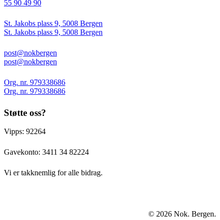
55 90 49 90
St. Jakobs plass 9, 5008 Bergen
St. Jakobs plass 9, 5008 Bergen
post@nokbergen
post@nokbergen
Org. nr. 979338686
Org. nr. 979338686
Støtte oss?
Vipps: 92264
Gavekonto:
3411 34 82224
Vi er takknemlig for alle bidrag.
© 2026 Nok. Bergen.