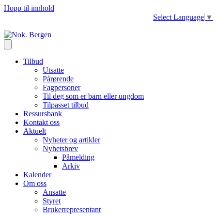
Hopp til innhold
Select Language
▼
Tilbud
Utsatte
Pårørende
Fagpersoner
Til deg som er barn eller ungdom
Tilpasset tilbud
Ressursbank
Kontakt oss
Aktuelt
Nyheter og artikler
Nyhetsbrev
Påmelding
Arkiv
Kalender
Om oss
Ansatte
Styret
Brukerrepresentant