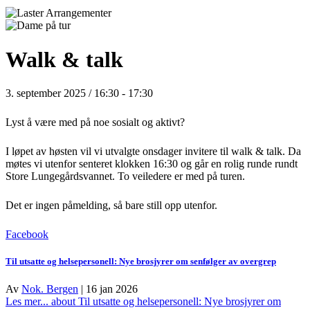
Walk & talk
3. september 2025 / 16:30
-
17:30
Lyst å være med på noe sosialt og aktivt?
I løpet av høsten vil vi utvalgte onsdager invitere til walk & talk. Da
møtes vi utenfor senteret klokken 16:30 og går en rolig runde rundt
Store Lungegårdsvannet. To veiledere er med på turen.
Det er ingen påmelding, så bare still opp utenfor.
Facebook
Til utsatte og helsepersonell: Nye brosjyrer om senfølger av overgrep
Av
Nok. Bergen
|
16 jan 2026
Les mer...
about Til utsatte og helsepersonell: Nye brosjyrer om