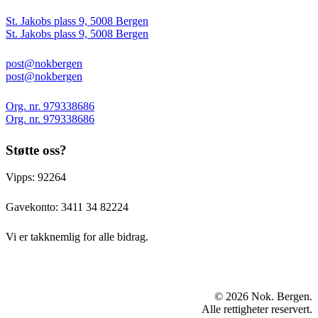
St. Jakobs plass 9, 5008 Bergen
St. Jakobs plass 9, 5008 Bergen
post@nokbergen
post@nokbergen
Org. nr. 979338686
Org. nr. 979338686
Støtte oss?
Vipps: 92264
Gavekonto:
3411 34 82224
Vi er takknemlig for alle bidrag.
© 2026 Nok. Bergen.
Alle rettigheter reservert.