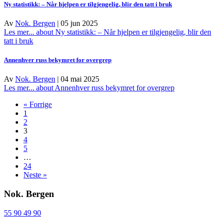
Ny statistikk: – Når hjelpen er tilgjengelig, blir den tatt i bruk
Av
Nok. Bergen
|
05 jun 2025
Les mer...
about Ny statistikk: – Når hjelpen er tilgjengelig, blir den
tatt i bruk
Annenhver russ bekymret for overgrep
Av
Nok. Bergen
|
04 mai 2025
Les mer...
about Annenhver russ bekymret for overgrep
« Forrige
1
2
3
4
5
…
24
Neste »
Nok. Bergen
55 90 49 90