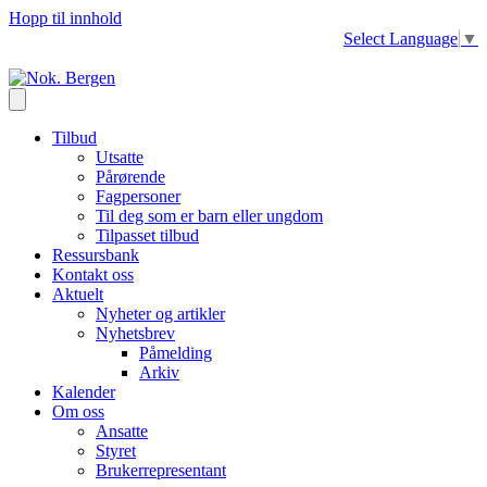
Hopp til innhold
Select Language
▼
Tilbud
Utsatte
Pårørende
Fagpersoner
Til deg som er barn eller ungdom
Tilpasset tilbud
Ressursbank
Kontakt oss
Aktuelt
Nyheter og artikler
Nyhetsbrev
Påmelding
Arkiv
Kalender
Om oss
Ansatte
Styret
Brukerrepresentant