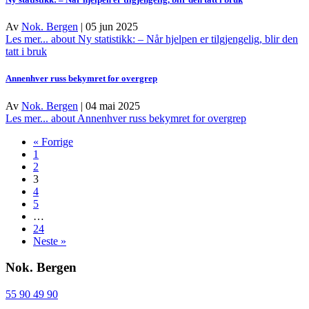
Av
Nok. Bergen
|
05 jun 2025
Les mer...
about Ny statistikk: – Når hjelpen er tilgjengelig, blir den
tatt i bruk
Annenhver russ bekymret for overgrep
Av
Nok. Bergen
|
04 mai 2025
Les mer...
about Annenhver russ bekymret for overgrep
« Forrige
1
2
3
4
5
…
24
Neste »
Nok. Bergen
55 90 49 90