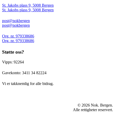
St. Jakobs plass 9, 5008 Bergen
St. Jakobs plass 9, 5008 Bergen
post@nokbergen
post@nokbergen
Org. nr. 979338686
Org. nr. 979338686
Støtte oss?
Vipps: 92264
Gavekonto:
3411 34 82224
Vi er takknemlig for alle bidrag.
© 2026 Nok. Bergen.
Alle rettigheter reservert.