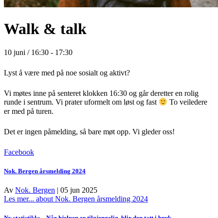
Walk & talk
10 juni / 16:30
-
17:30
Lyst å være med på noe sosialt og aktivt?
Vi møtes inne på senteret klokken 16:30 og går deretter en rolig
runde i sentrum. Vi prater uformelt om løst og fast
To veiledere
er med på turen.
Det er ingen påmelding, så bare møt opp. Vi gleder oss!
Facebook
Nok. Bergen årsmelding 2024
Av
Nok. Bergen
|
05 jun 2025
Les mer...
about Nok. Bergen årsmelding 2024
Ny statistikk: – Når hjelpen er tilgjengelig, blir den tatt i bruk