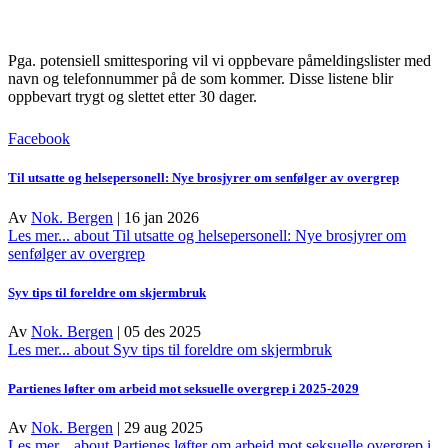
Pga. potensiell smittesporing vil vi oppbevare påmeldingslister med
navn og telefonnummer på de som kommer. Disse listene blir
oppbevart trygt og slettet etter 30 dager.
Facebook
Til utsatte og helsepersonell: Nye brosjyrer om senfølger av overgrep
Av
Nok. Bergen
|
16 jan 2026
Les mer...
about Til utsatte og helsepersonell: Nye brosjyrer om
senfølger av overgrep
Syv tips til foreldre om skjermbruk
Av
Nok. Bergen
|
05 des 2025
Les mer...
about Syv tips til foreldre om skjermbruk
Partienes løfter om arbeid mot seksuelle overgrep i 2025-2029
Av
Nok. Bergen
|
29 aug 2025
Les mer...
about Partienes løfter om arbeid mot seksuelle overgrep i