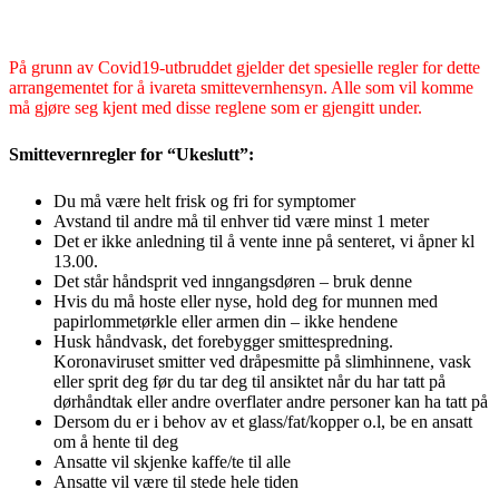
På grunn av Covid19-utbruddet gjelder det spesielle regler for dette
arrangementet for å ivareta smittevernhensyn. Alle som vil komme
må gjøre seg kjent med disse reglene som er gjengitt under.
Smittevernregler for “Ukeslutt”:
Du må være helt frisk og fri for symptomer
Avstand til andre må til enhver tid være minst 1 meter
Det er ikke anledning til å vente inne på senteret, vi åpner kl
13.00.
Det står håndsprit ved inngangsdøren – bruk denne
Hvis du må hoste eller nyse, hold deg for munnen med
papirlommetørkle eller armen din – ikke hendene
Husk håndvask, det forebygger smittespredning.
Koronaviruset smitter ved dråpesmitte på slimhinnene, vask
eller sprit deg før du tar deg til ansiktet når du har tatt på
dørhåndtak eller andre overflater andre personer kan ha tatt på
Dersom du er i behov av et glass/fat/kopper o.l, be en ansatt
om å hente til deg
Ansatte vil skjenke kaffe/te til alle
Ansatte vil være til stede hele tiden