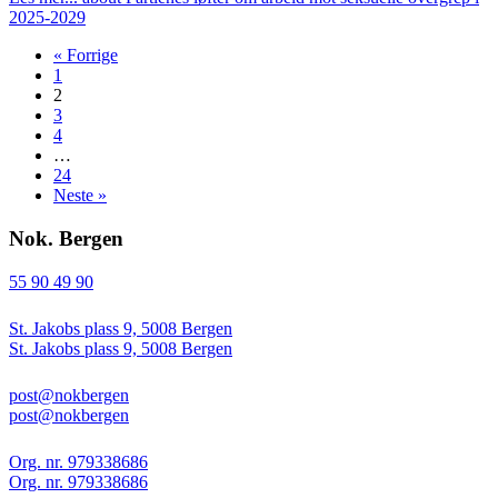
2025-2029
« Forrige
1
2
3
4
…
24
Neste »
Nok. Bergen
55 90 49 90
St. Jakobs plass 9, 5008 Bergen
St. Jakobs plass 9, 5008 Bergen
post@nokbergen
post@nokbergen
Org. nr. 979338686
Org. nr. 979338686