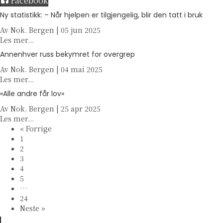
Facebook
Ny statistikk: – Når hjelpen er tilgjengelig, blir den tatt i bruk
Av
Nok. Bergen
|
05 jun 2025
a
Les mer...
b
Annenhver russ bekymret for overgrep
o
Av
Nok. Bergen
u
|
04 mai 2025
a
Les mer...
t
b
N
«Alle andre får lov»
o
y
Av
Nok. Bergen
u
|
25 apr 2025
s
a
Les mer...
t
t
b
« Forrige
A
a
o
1
n
t
u
2
n
i
t
3
e
s
«
4
n
t
A
5
h
i
l
…
v
k
l
24
e
k
e
Neste »
r
:
a
r
–