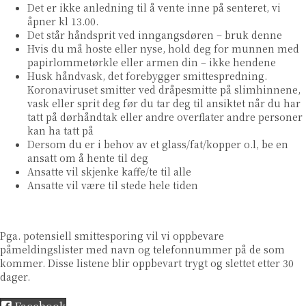
Det er ikke anledning til å vente inne på senteret, vi
åpner kl 13.00.
Det står håndsprit ved inngangsdøren – bruk denne
Hvis du må hoste eller nyse, hold deg for munnen med
papirlommetørkle eller armen din – ikke hendene
Husk håndvask, det forebygger smittespredning.
Koronaviruset smitter ved dråpesmitte på slimhinnene,
vask eller sprit deg før du tar deg til ansiktet når du har
tatt på dørhåndtak eller andre overflater andre personer
kan ha tatt på
Dersom du er i behov av et glass/fat/kopper o.l, be en
ansatt om å hente til deg
Ansatte vil skjenke kaffe/te til alle
Ansatte vil være til stede hele tiden
Pga. potensiell smittesporing vil vi oppbevare
påmeldingslister med navn og telefonnummer på de som
kommer. Disse listene blir oppbevart trygt og slettet etter 30
dager.