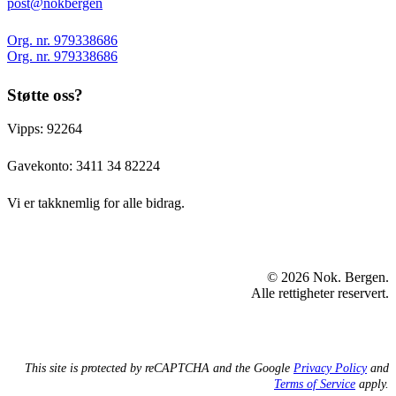
post@nokbergen
Org. nr. 979338686
Org. nr. 979338686
Støtte oss?
Vipps: 92264
Gavekonto:
3411 34 82224
Vi er takknemlig for alle bidrag.
© 2026 Nok. Bergen.
Alle rettigheter reservert.
This site is protected by reCAPTCHA and the Google
Privacy Policy
and
Terms of Service
apply.