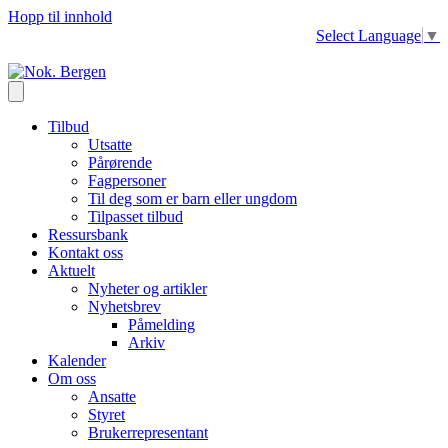
Hopp til innhold
Select Language
▼
Tilbud
Utsatte
Pårørende
Fagpersoner
Til deg som er barn eller ungdom
Tilpasset tilbud
Ressursbank
Kontakt oss
Aktuelt
Nyheter og artikler
Nyhetsbrev
Påmelding
Arkiv
Kalender
Om oss
Ansatte
Styret
Brukerrepresentant