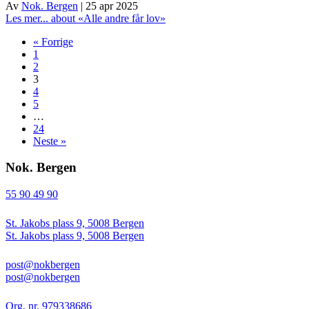
Av
Nok. Bergen
|
25 apr 2025
Les mer...
about «Alle andre får lov»
« Forrige
1
2
3
4
5
…
24
Neste »
Nok. Bergen
55 90 49 90
St. Jakobs plass 9, 5008 Bergen
St. Jakobs plass 9, 5008 Bergen
post@nokbergen
post@nokbergen
Org. nr. 979338686