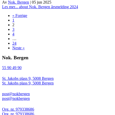
Av
Nok. Bergen
|
05 jun 2025
Les mer...
about Nok. Bergen årsmelding 2024
« Forrige
1
2
3
4
…
24
Neste »
Nok. Bergen
55 90 49 90
St. Jakobs plass 9, 5008 Bergen
St. Jakobs plass 9, 5008 Bergen
post@nokbergen
post@nokbergen
Org. nr. 979338686
Org. nr. 979338686