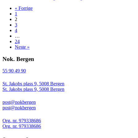
« Forrige
1
2
3
4
…
24
Neste »
Nok. Bergen
55 90 49 90
St. Jakobs plass 9, 5008 Bergen
St. Jakobs plass 9, 5008 Bergen
post@nokbergen
post@nokbergen
Org. nr. 979338686
Org. nr. 979338686