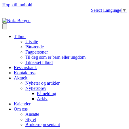
Hopp til innhold
Select Language
▼
Tilbud
Utsatte
Pårørende
Fagpersoner
Til deg som er barn eller ungdom
Tilpasset tilbud
Ressursbank
Kontakt oss
Aktuelt
Nyheter og artikler
Nyhetsbrev
Påmelding
Arkiv
Kalender
Om oss
Ansatte
Styret
Brukerrepresentant