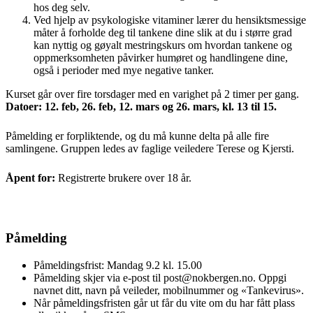
hos deg selv.
Ved hjelp av psykologiske vitaminer lærer du hensiktsmessige
måter å forholde deg til tankene dine slik at du i større grad
kan nyttig og gøyalt mestringskurs om hvordan tankene og
oppmerksomheten påvirker humøret og handlingene dine,
også i perioder med mye negative tanker.
Kurset går over fire torsdager med en varighet på 2 timer per gang.
Datoe
r: 12. feb, 26. feb, 12. mars og 26. mars, kl. 13 til 15.
Påmelding er forpliktende, og du må kunne delta på alle fire
samlingene.
Gruppen ledes av faglige veiledere Terese og Kjersti.
Åpent for:
Registrerte brukere over 18 år.
Påmelding
Påmeldingsfrist: Mandag 9.2 kl. 15.00
Påmelding skjer via e-post til post@nokbergen.no. Oppgi
navnet ditt, navn på veileder, mobilnummer og «Tankevirus».
Når påmeldingsfristen går ut får du vite om du har fått plass