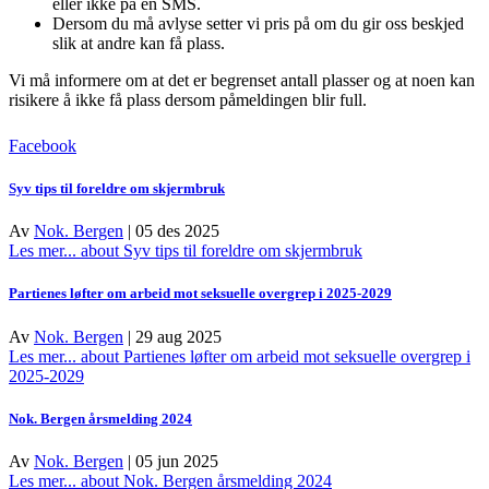
eller ikke på en SMS.
Dersom du må avlyse setter vi pris på om du gir oss beskjed
slik at andre kan få plass.
Vi må informere om at det er begrenset antall plasser og at noen kan
risikere å ikke få plass dersom påmeldingen blir full.
Facebook
Syv tips til foreldre om skjermbruk
Av
Nok. Bergen
|
05 des 2025
Les mer...
about Syv tips til foreldre om skjermbruk
Partienes løfter om arbeid mot seksuelle overgrep i 2025-2029
Av
Nok. Bergen
|
29 aug 2025
Les mer...
about Partienes løfter om arbeid mot seksuelle overgrep i
2025-2029
Nok. Bergen årsmelding 2024
Av
Nok. Bergen
|
05 jun 2025
Les mer...
about Nok. Bergen årsmelding 2024