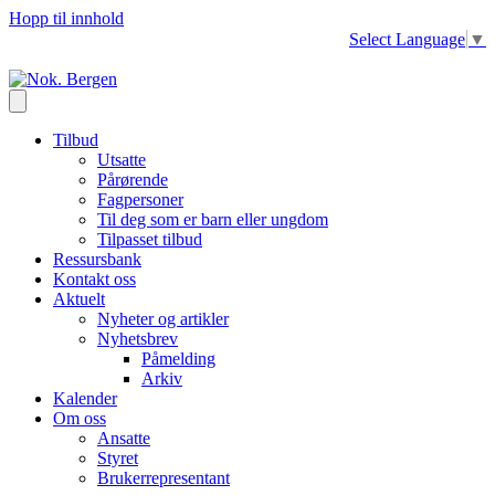
Hopp til innhold
Select Language
▼
Tilbud
Utsatte
Pårørende
Fagpersoner
Til deg som er barn eller ungdom
Tilpasset tilbud
Ressursbank
Kontakt oss
Aktuelt
Nyheter og artikler
Nyhetsbrev
Påmelding
Arkiv
Kalender
Om oss
Ansatte
Styret
Brukerrepresentant