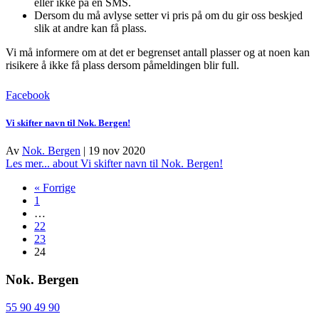
eller ikke på en SMS.
Dersom du må avlyse setter vi pris på om du gir oss beskjed
slik at andre kan få plass.
Vi må informere om at det er begrenset antall plasser og at noen kan
risikere å ikke få plass dersom påmeldingen blir full.
Facebook
Vi skifter navn til Nok. Bergen!
Av
Nok. Bergen
|
19 nov 2020
Les mer...
about Vi skifter navn til Nok. Bergen!
« Forrige
1
…
22
23
24
Nok. Bergen
55 90 49 90