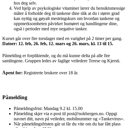
hos deg selv.
Ved hjelp av psykologiske vitaminer lærer du hensiktsmessige
måter å forholde deg til tankene dine slik at du i større grad
kan nyttig og gøyalt mestringskurs om hvordan tankene og
oppmerksomheten påvirker humøret og handlingene dine,
også i perioder med mye negative tanker.
Kurset går over fire torsdager med en varighet på 2 timer per gang.
Datoe
r: 12. feb, 26. feb, 12. mars og 26. mars, kl. 13 til 15.
Påmelding er forpliktende, og du må kunne delta på alle fire
samlingene.
Gruppen ledes av faglige veiledere Terese og Kjersti.
Åpent for:
Registrerte brukere over 18 år.
Påmelding
Påmeldingsfrist: Mandag 9.2 kl. 15.00
Påmelding skjer via e-post til post@nokbergen.no. Oppgi
navnet ditt, navn på veileder, mobilnummer og «Tankevirus».
Når påmeldingsfristen går ut får du vite om du har fått plass