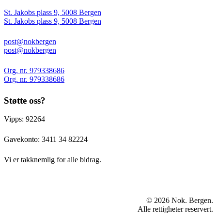
St. Jakobs plass 9, 5008 Bergen
St. Jakobs plass 9, 5008 Bergen
post@nokbergen
post@nokbergen
Org. nr. 979338686
Org. nr. 979338686
Støtte oss?
Vipps: 92264
Gavekonto:
3411 34 82224
Vi er takknemlig for alle bidrag.
© 2026 Nok. Bergen.
Alle rettigheter reservert.