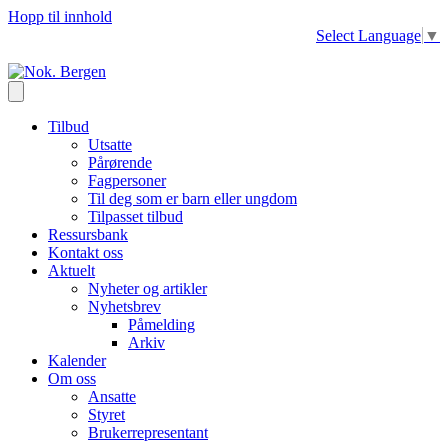
Hopp til innhold
Select Language
▼
Tilbud
Utsatte
Pårørende
Fagpersoner
Til deg som er barn eller ungdom
Tilpasset tilbud
Ressursbank
Kontakt oss
Aktuelt
Nyheter og artikler
Nyhetsbrev
Påmelding
Arkiv
Kalender
Om oss
Ansatte
Styret
Brukerrepresentant