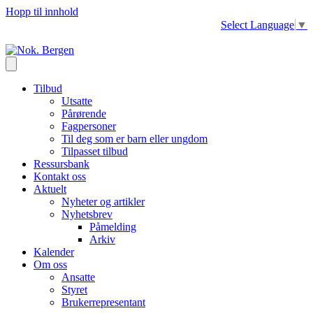
Hopp til innhold
Select Language
▼
Tilbud
Utsatte
Pårørende
Fagpersoner
Til deg som er barn eller ungdom
Tilpasset tilbud
Ressursbank
Kontakt oss
Aktuelt
Nyheter og artikler
Nyhetsbrev
Påmelding
Arkiv
Kalender
Om oss
Ansatte
Styret
Brukerrepresentant