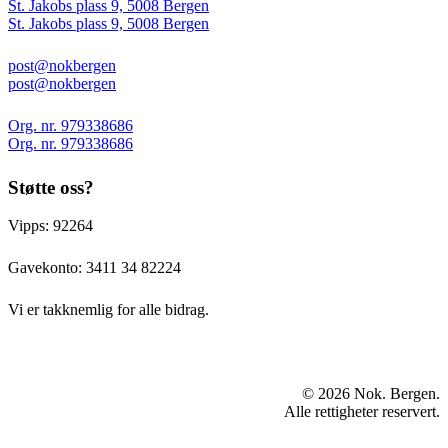
St. Jakobs plass 9, 5008 Bergen
St. Jakobs plass 9, 5008 Bergen
post@nokbergen
post@nokbergen
Org. nr. 979338686
Org. nr. 979338686
Støtte oss?
Vipps: 92264
Gavekonto:
3411 34 82224
Vi er takknemlig for alle bidrag.
© 2026 Nok. Bergen.
Alle rettigheter reservert.