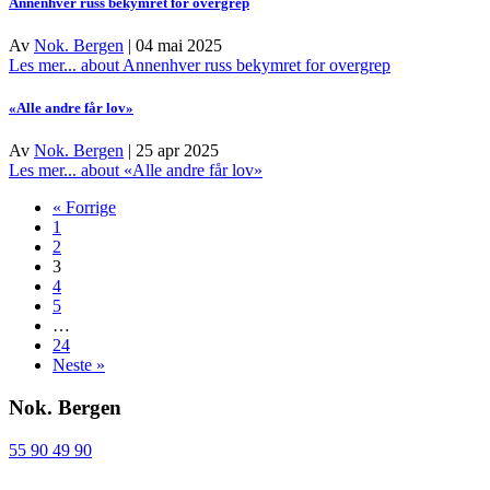
Annenhver russ bekymret for overgrep
Av
Nok. Bergen
|
04 mai 2025
Les mer...
about Annenhver russ bekymret for overgrep
«Alle andre får lov»
Av
Nok. Bergen
|
25 apr 2025
Les mer...
about «Alle andre får lov»
« Forrige
1
2
3
4
5
…
24
Neste »
Nok. Bergen
55 90 49 90