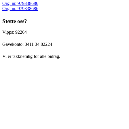
Org. nr. 979338686
Org. nr. 979338686
Støtte oss?
Vipps: 92264
Gavekonto:
3411 34 82224
Vi er takknemlig for alle bidrag.