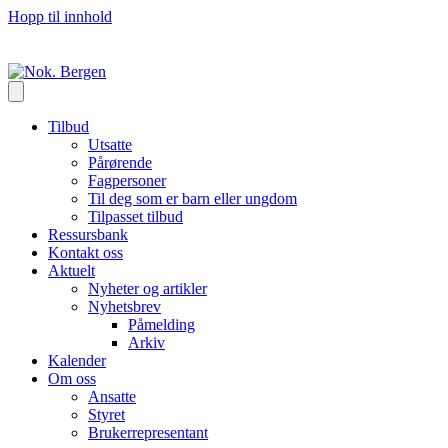
Hopp til innhold
Tilbud
Utsatte
Pårørende
Fagpersoner
Til deg som er barn eller ungdom
Tilpasset tilbud
Ressursbank
Kontakt oss
Aktuelt
Nyheter og artikler
Nyhetsbrev
Påmelding
Arkiv
Kalender
Om oss
Ansatte
Styret
Brukerrepresentant