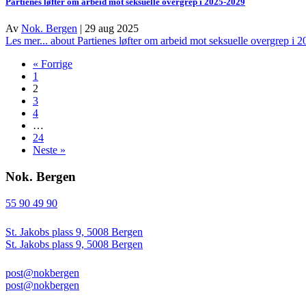
Partienes løfter om arbeid mot seksuelle overgrep i 2025-2029
Av
Nok. Bergen
|
29 aug 2025
Les mer...
about Partienes løfter om arbeid mot seksuelle overgrep i 
« Forrige
1
2
3
4
…
24
Neste »
Nok. Bergen
55 90 49 90
St. Jakobs plass 9, 5008 Bergen
St. Jakobs plass 9, 5008 Bergen
post@nokbergen
post@nokbergen