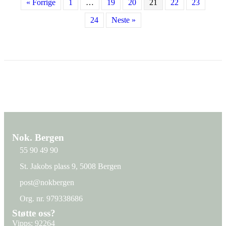
« Forrige
1
…
19
20
21
22
23
24
Neste »
Nok. Bergen
55 90 49 90
St. Jakobs plass 9, 5008 Bergen
St. Jakobs plass 9, 5008 Bergen
post@nokbergen
post@nokbergen
Org. nr. 979338686
Org. nr. 979338686
Støtte oss?
Vipps: 92264