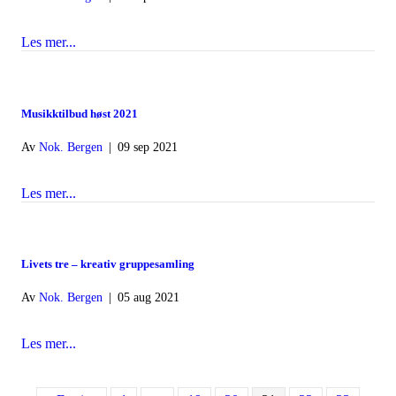
Les mer...
about Pårørende-kvelder
Musikktilbud høst 2021
Av
Nok. Bergen
|
09 sep 2021
Les mer...
about Musikktilbud høst 2021
Livets tre – kreativ gruppesamling
Av
Nok. Bergen
|
05 aug 2021
Les mer...
about Livets tre – kreativ gruppesamling