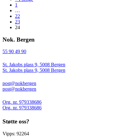
1
…
22
23
24
Nok. Bergen
55 90 49 90
St. Jakobs plass 9, 5008 Bergen
St. Jakobs plass 9, 5008 Bergen
post@nokbergen
post@nokbergen
Org. nr. 979338686
Org. nr. 979338686
Støtte oss?
Vipps: 92264