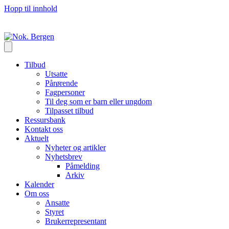
Hopp til innhold
Tilbud
Utsatte
Pårørende
Fagpersoner
Til deg som er barn eller ungdom
Tilpasset tilbud
Ressursbank
Kontakt oss
Aktuelt
Nyheter og artikler
Nyhetsbrev
Påmelding
Arkiv
Kalender
Om oss
Ansatte
Styret
Brukerrepresentant